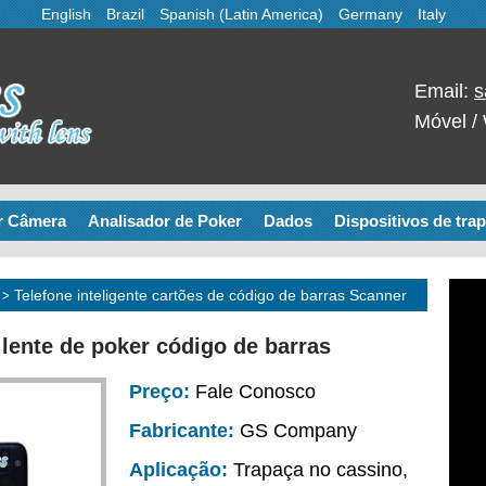
English
Brazil
Spanish (Latin America)
Germany
Italy
Email:
s
Móvel /
r Câmera
Analisador de Poker
Dados
Dispositivos de tra
>
Telefone inteligente cartões de código de barras Scanner
 lente de poker código de barras
Preço:
Fale Conosco
Fabricante:
GS Company
Aplicação:
Trapaça no cassino,