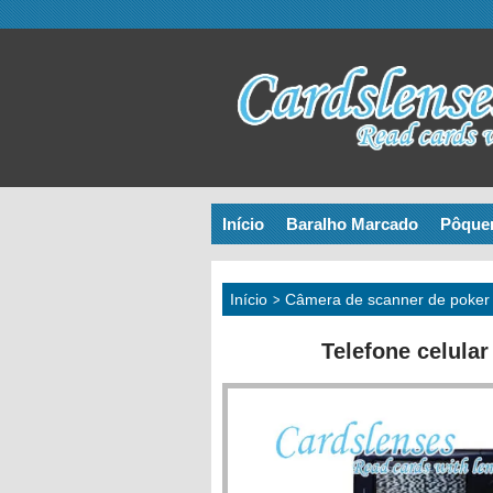
Início
Baralho Marcado
Pôque
Início
>
Câmera de scanner de poker
Telefone celular