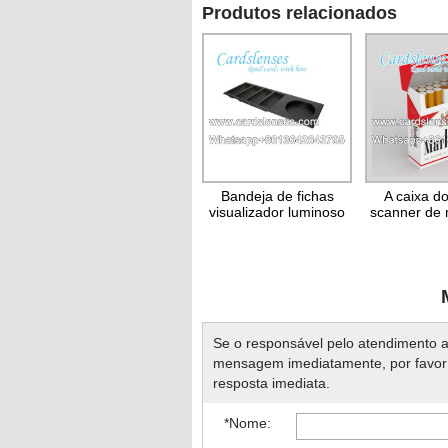
Produtos relacionados
Bandeja de fichas
A caixa do
visualizador luminoso
scanner de 
do poker do código de
código de
barras
Se o responsável pelo atendimento a
mensagem imediatamente, por favo
resposta imediata.
*Nome: