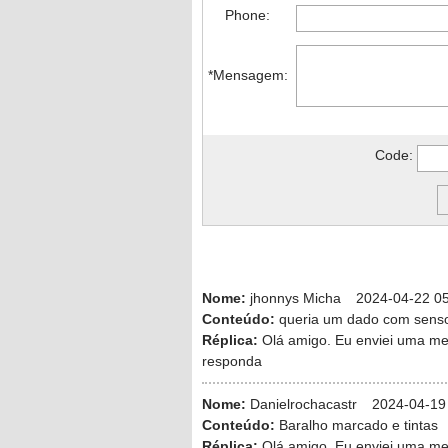
Phone:
*Mensagem:
Code:
Nome:
jhonnys Micha
2024-04-22 05
Conteúdo:
queria um dado com senso
Réplica:
Olá amigo. Eu enviei uma me
responda
Nome:
Danielrochacastr
2024-04-19
Conteúdo:
Baralho marcado e tintas
Réplica:
Olá amigo. Eu enviei uma me