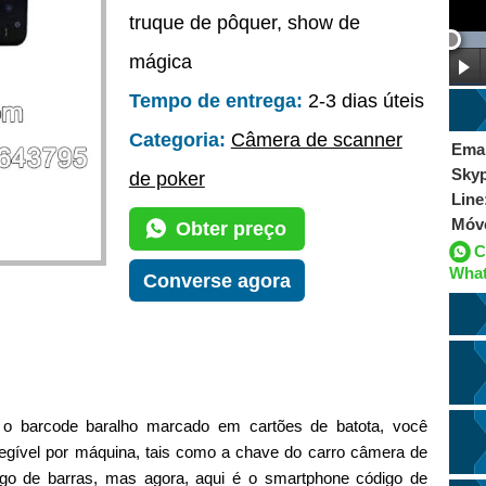
truque de pôquer, show de
mágica
Tempo de entrega:
2-3 dias úteis
Categoria:
Câmera de scanner
Emai
Sky
de poker
Line
Móv
Obter preço
C
Wha
Converse agora
 o barcode baralho marcado em cartões de batota, você
legível por máquina, tais como a chave do carro câmera de
código de barras, mas agora, aqui é o smartphone código de