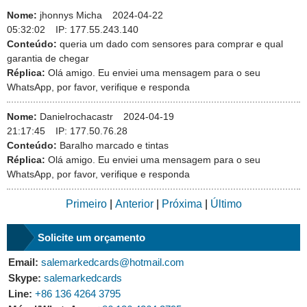
Nome:
jhonnys Micha
2024-04-22
05:32:02
IP:
177.55.243.140
Conteúdo:
queria um dado com sensores para comprar e qual
garantia de chegar
Réplica:
Olá amigo. Eu enviei uma mensagem para o seu
WhatsApp, por favor, verifique e responda
Nome:
Danielrochacastr
2024-04-19
21:17:45
IP:
177.50.76.28
Conteúdo:
Baralho marcado e tintas
Réplica:
Olá amigo. Eu enviei uma mensagem para o seu
WhatsApp, por favor, verifique e responda
Primeiro
|
Anterior
|
Próxima
|
Último
Solicite um orçamento
Email:
salemarkedcards@hotmail.com
Skype:
salemarkedcards
Line:
+86 136 4264 3795